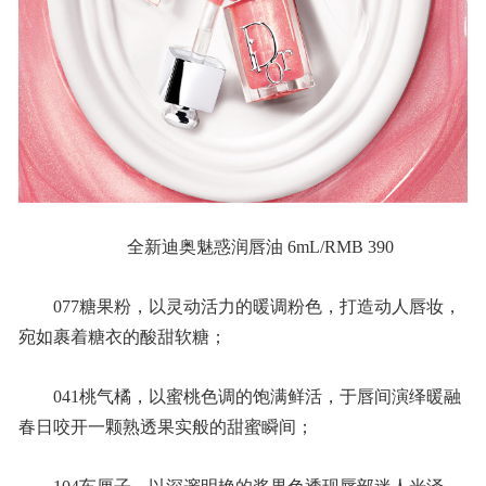
全新迪奥魅惑润唇油 6mL/RMB 390
077糖果粉，以灵动活力的暖调粉色，打造动人唇妆，
宛如裹着糖衣的酸甜软糖；
041桃气橘，以蜜桃色调的饱满鲜活，于唇间演绎暖融
春日咬开一颗熟透果实般的甜蜜瞬间；