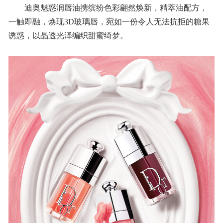
迪奥魅惑润唇油携缤纷色彩翩然焕新，精萃油配方，
一触即融，焕现3D玻璃唇，宛如一份令人无法抗拒的糖果
诱惑，以晶透光泽编织甜蜜绮梦。