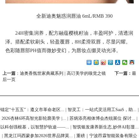
全新迪奥魅惑润唇油 6mL/RMB 390
24H密集润养，配方融蕴樱桃籽油，丰盈呵护，清透润
泽。搭配柔软刷头，轻盈覆唇，8H柔滑双唇，尽显闪耀。
色彩随唇部PH值而微妙变幻，为唇妆点缀灵动光泽。
上一篇
：
迪奥香氛世家典藏系列 | 高订美学的嗅觉之镜
下一篇：
最
后一页
锚定“十五五”：遵义市革命老区...
|
智灵工：一站式灵活用工SaaS，助...
|
2026杏林6环高智光影轮廓美学 |...
|
苏炳添亮相体博会杰锐展位 探讨...
|
以科创强根基，以智慧护轨途——...
|
智筑银发康养新生态,妙伴AI彰显...
|
黑龙江玛西蒙参加2026世界品牌莫...
|
重磅｜宁波昂霖智能装备有限公