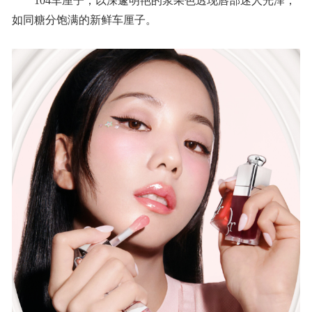
104车厘子，以深邃明艳的浆果色透现唇部迷人光泽，
如同糖分饱满的新鲜车厘子。