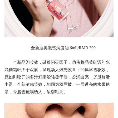
全新迪奥魅惑润唇油 6mL/RMB 390
全新晶闪妆效，融蕴闪亮因子，仿佛将晶莹剔透的水
晶糖霜轻洒于双唇，呈现动人炫光效果；经典冰透妆效，
宛如刚咬开的多汁鲜果般轻覆于唇，盈润透亮，尽显鲜活
丰盈；全新浓郁妆效，如同为双唇披上一层透亮的水果糖
浆，令唇色饱满诱人，浓郁釉亮。