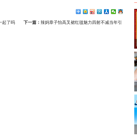
一起了吗
下一篇：
辣妈章子怡高叉裙红毯魅力四射不减当年引