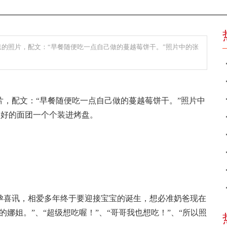
息的照片，配文：“早餐随便吃一点自己做的蔓越莓饼干。”照片中的张
片，配文：“早餐随便吃一点自己做的蔓越莓饼干。”照片中
切好的面团一个个装进烤盘。
孕喜讯，相爱多年终于要迎接宝宝的诞生，想必准奶爸现在
娜姐。”、“超级想吃喔！”、“哥哥我也想吃！”、“所以照