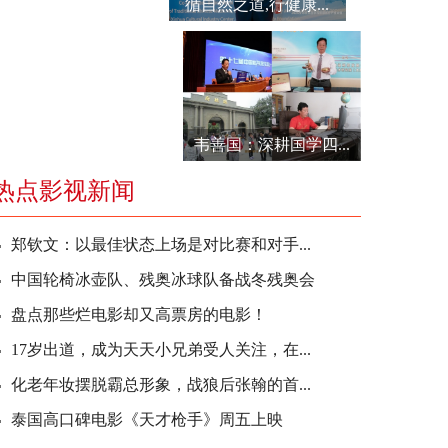
循自然之道,行健康...
韦善国：深耕国学四...
热点影视新闻
郑钦文：以最佳状态上场是对比赛和对手...
中国轮椅冰壶队、残奥冰球队备战冬残奥会
盘点那些烂电影却又高票房的电影！
17岁出道，成为天天小兄弟受人关注，在...
化老年妆摆脱霸总形象，战狼后张翰的首...
泰国高口碑电影《天才枪手》周五上映