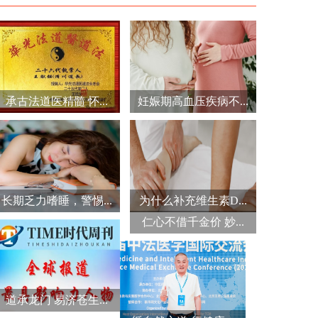
承古法道医精髓 怀...
妊娠期高血压疾病不...
长期乏力嗜睡，警惕...
为什么补充维生素D...
仁心不借千金价 妙...
道承龙门 易济苍生...