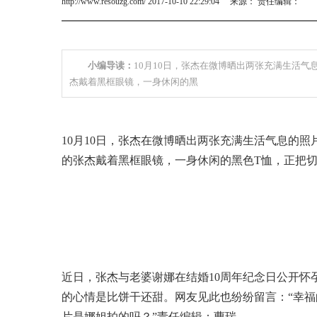
http://www.resouzg.com/ 2017-10-10 22:29:04 来源： 责任编辑：
小编导读：
10月10日，张杰在微博晒出两张充满生活气
杰戴着黑框眼镜，一身休闲的黑
10月10日，张杰在微博晒出两张充满生活气息的照
的张杰戴着黑框眼镜，一身休闲的黑色T恤，正把
近日，张杰与老婆谢娜在结婚10周年纪念日公开怀
的心情是比饼干还甜。网友见此也纷纷留言：“幸福的
片是娜姐拍的吗？”责任编辑：曹瑞