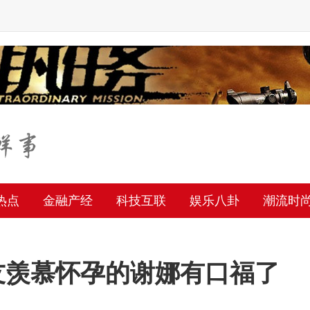
热点
金融产经
科技互联
娱乐八卦
潮流时
友羡慕怀孕的谢娜有口福了