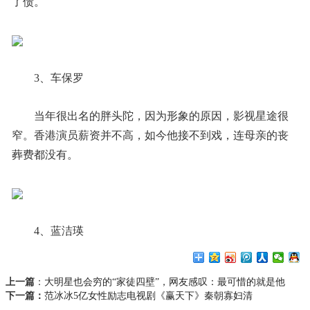
了债。
3、车保罗
当年很出名的胖头陀，因为形象的原因，影视星途很
窄。香港演员薪资并不高，如今他接不到戏，连母亲的丧
葬费都没有。
4、蓝洁瑛
上一篇
：
大明星也会穷的“家徒四壁”，网友感叹：最可惜的就是他
下一篇：
范冰冰5亿女性励志电视剧《赢天下》秦朝寡妇清