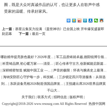
圈，既是大众对真诚作品的认可，也让更多人在歌声中感
受家的温暖、传承好家风。
上一篇
：
群星云集笑力拉满 《盖世神功》已全国上映 开年爆笑盛宴即
刻启幕
下一篇：
最后一页
哪款精华提亮肤色最好？2026年度...
|
军工品质铸就卓越,德阳锐博引领...
|
科育铸品牌,初心暖万家——清亚...
|
匠心传承守古方,创新赋能启新篇...
|
深耕精密智造 赋能中国工业 —...
|
声音的极限：怀表与腕表史上最薄...
|
海钠安防匠心守护每一步，科技赋...
|
三步锁定四川导游服务：从筛选
到...
|
东跃设备亮相2026制造强国品牌发...
|
王悦建出席2026世界品牌莫
干山大...
关于我们
|
联系方式
|
招聘信息
|
版权声明
|
Copyright@2018-2026 www.resouzg.com All Rights Reserved
热搜中国网