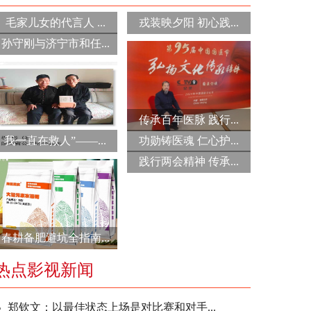
毛家儿女的代言人 ...
戎装映夕阳 初心践...
孙守刚与济宁市和任...
传承百年医脉 践行...
我一直在救人”——...
功勋铸医魂 仁心护...
践行两会精神 传承...
春耕备肥避坑全指南...
热点影视新闻
郑钦文：以最佳状态上场是对比赛和对手...