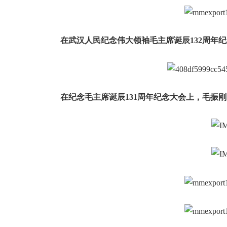
在武汉人民纪念伟大领袖毛主席诞辰132周年
在纪念毛主席诞辰131周年纪念大会上，毛振