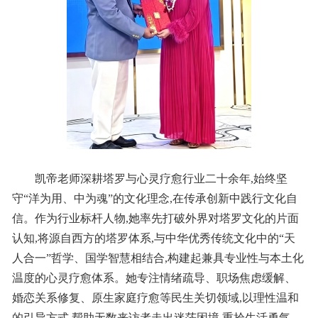
凯帝老师深耕塔罗与心灵疗愈行业二十余年,始终坚
守“洋为用、中为魂”的文化理念,在传承创新中践行文化自
信。作为行业标杆人物,她率先打破外界对塔罗文化的片面
认知,将源自西方的塔罗体系,与中华优秀传统文化中的“天
人合一”哲学、国学智慧相结合,构建起兼具专业性与本土化
温度的心灵疗愈体系。她专注情绪疏导、职场焦虑缓解、
婚恋关系修复、原生家庭疗愈等民生关切领域,以理性温和
的引导方式,帮助无数来访者走出迷茫困境,重拾生活勇气。