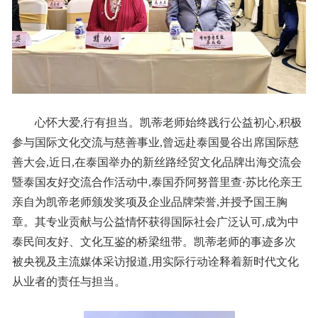
心怀大爱,行有担当。凯蒂老师始终践行公益初心,积极
参与国际文化交流与慈善事业,曾远赴泰国曼谷出席国际慈
善大会,近日,在泰国举办的新丝路经贸文化品牌出海交流会
暨泰国友好交流合作活动中,泰国乔阿努普里查·苏比伦亲王
亲自为凯帝老师颁发奖项及企业品牌荣誉,并授予国王胸
章。其专业贡献与公益情怀获得国际社会广泛认可,成为中
泰民间友好、文化互鉴的桥梁纽带。凯蒂老师的事迹多次
被央视及主流媒体采访报道,用实际行动诠释着新时代文化
从业者的责任与担当。