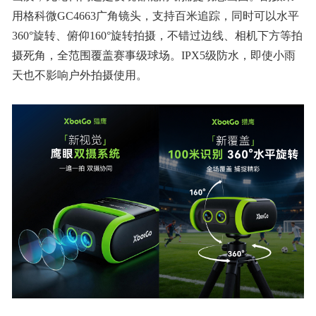
用格科微GC4663广角镜头，支持百米追踪，同时可以⽔平
360°旋转、俯仰160°旋转拍摄，不错过边线、相机下⽅等拍
摄死⻆，全范围覆盖赛事级球场。IPX5级防⽔，即使⼩⾬
天也不影响户外拍摄使用。