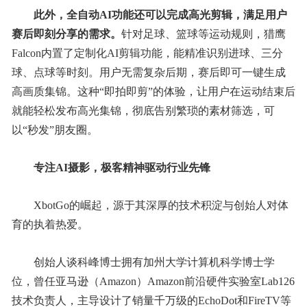
此外，
全自动AI
功能还可以完成
高光剪辑
，满足用户
赛后即刻分享
的需求。
针对足球、篮球等运动规则，猎鹰
Falcon内置了定制化AI剪辑功能，能精准识别进球、三分
球、点球等时刻。用户无需复杂后期，赛后即可一键生成
高画质集锦。这种“即拍即剪”的体验，让用户在运动结束后
就能轻松发布高光集锦，彻底告别繁琐的素材筛选，可
以“秒发”朋友圈。
专注AI摄影，
极客精神驱动行业先锋
XbotGo的崛起，源于其深厚的技术积淀与创始人对体
育的执着热爱。
创始人谈科峰博士拥有加州大学计算机科学博士学
位，曾任亚马逊（Amazon）Amazon前沿硬件实验室Lab126
技术负责人，主导设计了销量千万级的EchoDot和FireTV等