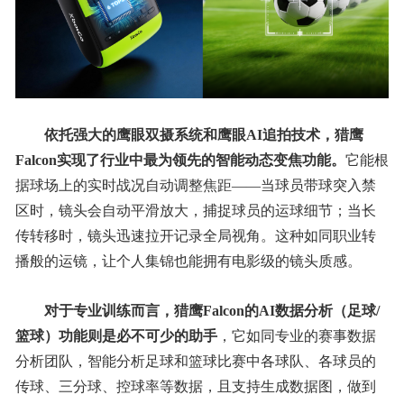
依托强大的
鹰眼
双摄系统
和
鹰眼AI追拍技术，猎鹰
Falcon
实现了
行业中最为领先的
智能动态变焦
功能
。
它能根
据球场上的实时战况自动调整焦距——当球员带球突入禁
区时，镜头会自动平滑放大，捕捉球员的运球细节；当长
传转移时，镜头迅速拉开记录全局视角。这种如同职业转
播般的运镜，让个人集锦也能拥有电影级的镜头质感。
对于专业训练而言，猎鹰Falcon的
AI数据分析（⾜球/
篮球）
功能则是必不可少的助手
，它如同专业的赛事数据
分析团队，智能分析⾜球和篮球⽐赛中各球队、各球员的
传球、三分球、控球率等数据，且⽀持⽣成数据图，做到