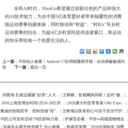
全民AI时代，XbotGo希望通过创新出色的产品和强大
的AI技术能力，为全中国5亿体育爱好者带来颠覆性的消费
级运动赛事拍摄体验，同时推动和“村超”、“村BA”等乡村
运动赛事的结合，为超4亿乡村居民提供连接窗口，将运动
的快乐带给每一个热爱生活的人。
上一篇
：
不怕别人偷看！Android 17应用锁重磅升级：自动屏蔽敏感内
容
下一篇：
最后一页
祁善海:扎根边疆建“好房”,人大...
|
王鹤棣、影视飓风同框！这对“极...
|
2026上海安博会时间5月26-28日开...
|
2026澳大利亚零售展 C&I Expo...
|
雅迪的智能哲学：把科技做“轻”...
|
王树海以医者初心与实干担当守护...
|
玛氏公司宣布启动“玛氏影响力基...
|
铲屎官必看：平价vs高端宠物维生...
|
东南亚会展升级浪潮下 中小展商...
|
勤善堂荣膺「2026中国制造·消费...