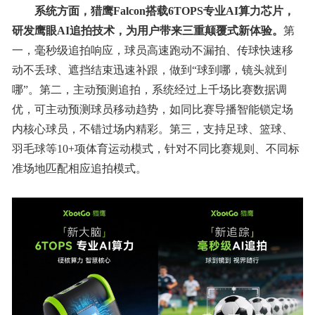
系统方面，猎鹰Falcon搭载6TOPS专业AI算力芯片，
研发
鹰眼AI
追拍技术，为用户带来三重颠覆式新体验。
第
一，毫秒级追拍响应，球员⾼速跑动不漏拍、传球快速移
动不丢球、遮挡结束迅速补跟，做到“球到哪，镜头就到
哪”。第二，主动预测追拍，系统经过上千场⽐赛数据调
优，可主动预测球员移动趋势，如同⽐赛导播智能锁定场
内核⼼球员，不错过场内精彩。第三，支持⾜球、篮球、
⽻⽑球等10+项体育运动模式，针对不同⽐赛规则、不同标
准场地匹配相应追拍模式。