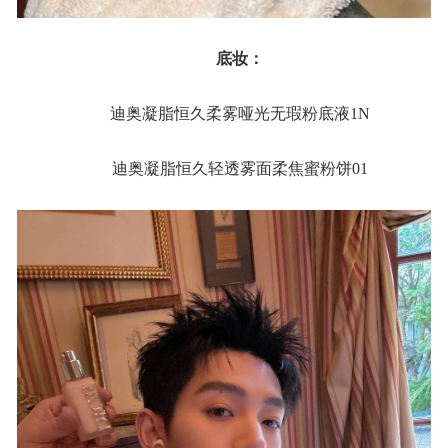
底妆：
迪奥凝脂恒久柔雾哑光无瑕粉底液1N
迪奥凝脂恒久轻透雾面柔焦蜜粉饼01