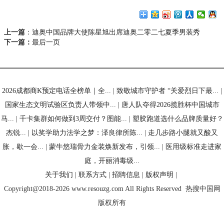
上一篇
：
迪奥中国品牌大使陈星旭出席迪奥二零二七夏季男装秀
下一篇：
最后一页
2026成都商K预定电话全榜单｜全...
|
致敬城市守护者 “关爱烈日下最...
|
国家生态文明试验区负责人带领中...
|
唐人队夺得2026揽胜杯中国城市
马...
|
千卡集群如何做到3周交付？图能...
|
塑胶跑道选什么品牌质量好？
杰锐...
|
以奖学助力法学之梦：泽良律所陈...
|
走几步路小腿就又酸又
胀，歇一会...
|
蒙牛悠瑞骨力金装焕新发布，引领...
|
医用级标准走进家
庭，开丽消毒级...
关于我们
|
联系方式
|
招聘信息
|
版权声明
|
Copyright@2018-2026 www.resouzg.com All Rights Reserved
热搜中国网
版权所有