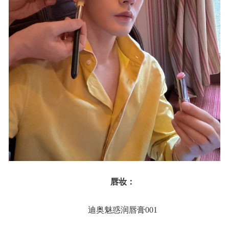
唇妆：
迪奥魅惑润唇膏001