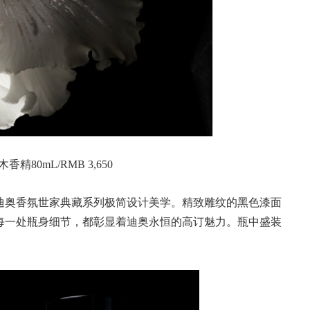
精80mL/RMB 3,650
迪奥香氛世家典藏系列极简设计美学。精致雕纹的黑色漆面
每一处瓶身细节，都彰显着迪奥永恒的高订魅力。瓶中盛装
。