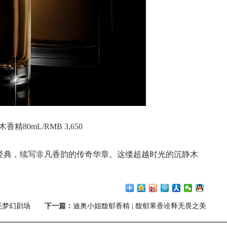
精80mL/RMB 3,650
经典，续写非凡香韵的传奇华章。这缕超越时光的沉静木
亮梦幻剧场
下一篇：
迪奥小姐馥郁香精 | 馥郁果香诠释无畏之美