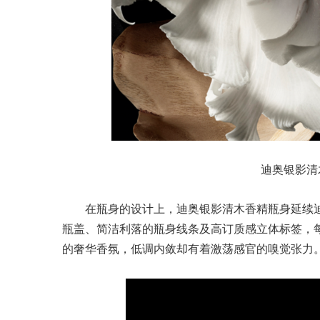
迪奥银影清木香
在瓶身的设计上，迪奥银影清木香精瓶身延续
瓶盖、简洁利落的瓶身线条及高订质感立体标签，
的奢华香氛，低调内敛却有着激荡感官的嗅觉张力