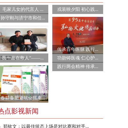
毛家儿女的代言人 ...
戎装映夕阳 初心践...
孙守刚与济宁市和任...
传承百年医脉 践行...
我一直在救人”——...
功勋铸医魂 仁心护...
践行两会精神 传承...
春耕备肥避坑全指南...
热点影视新闻
郑钦文：以最佳状态上场是对比赛和对手...