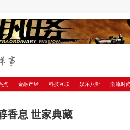
热点
金融产经
科技互联
娱乐八卦
潮流时
精醇香息 世家典藏