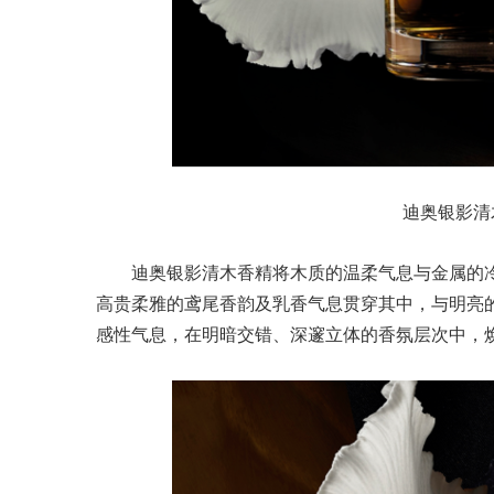
迪奥银影清木香
迪奥银影清木香精将木质的温柔气息与金属的
高贵柔雅的鸢尾香韵及乳香气息贯穿其中，与明亮
感性气息，在明暗交错、深邃立体的香氛层次中，