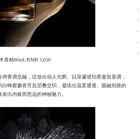
精80mL/RMB 3,650
冷冽香调交融，绽放出动人光辉。以深邃琥珀香凝筑基调，
的白蜂蜜麝香芳息层叠交织，凝练出温柔通透、圆融别致的
焕发出内敛而悠远的神秘魅力。