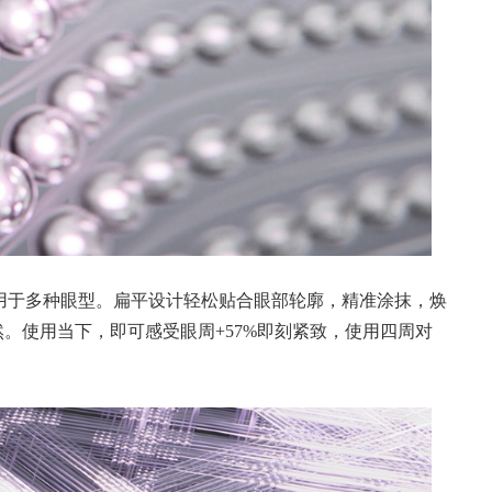
用于多种眼型。扁平设计轻松贴合眼部轮廓，精准涂抹，焕
然。使用当下，即可感受眼周+57%即刻紧致，使用四周对