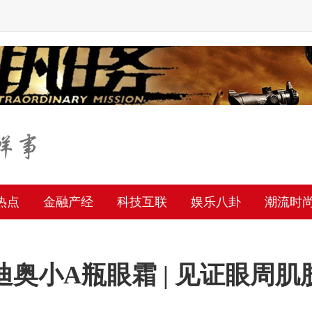
热点
金融产经
科技互联
娱乐八卦
潮流时
奥小A瓶眼霜 | 见证眼周