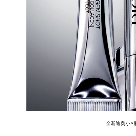
全新迪奥小A胶原