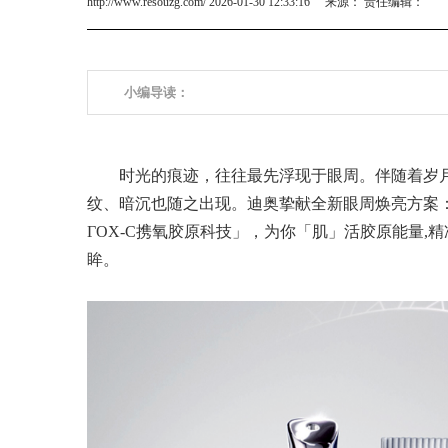
http://www.resouzg.com/ 2026-01-30 12:33:16 来源： 责任编辑：
小编导读：
时光的痕迹，往往最先浮现于眼周。伴随着岁
纹、暗沉也随之出现。迪奥挚献全新眼周焕亮方案
ГOX-C携氧胶原科技」，为你「肌」活胶原能量
眸。