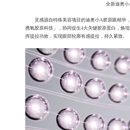
全新迪奥小A瓶
灵感源自特殊美容项目的迪奥小A胶原眼精华，
携氧胶原科技」，协同促生4大关键胶原蛋白，焕
挥提拉功效，实现眼部轮廓有感提拉，持久紧致。