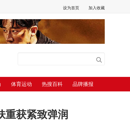
设为首页
加入收藏
尚
体育运动
热搜百科
品牌播报
肌肤重获紧致弹润