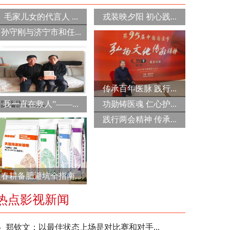
毛家儿女的代言人 ...
戎装映夕阳 初心践...
孙守刚与济宁市和任...
传承百年医脉 践行...
我一直在救人”——...
功勋铸医魂 仁心护...
践行两会精神 传承...
春耕备肥避坑全指南...
热点影视新闻
郑钦文：以最佳状态上场是对比赛和对手...