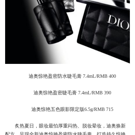
迪奥惊艳盈密防水睫毛膏 7.4mL/RMB 400
迪奥惊艳盈密睫毛膏 7.4mL/RMB 390
迪奥惊艳五色眼影限定版6.5g/RMB 715
炙热夏日，眼妆最怕厚重闷热、脱妆晕妆，迪奥焕新
配方，呈现全新迪奥惊艳盈密防水睫毛膏，打造持久惊艳