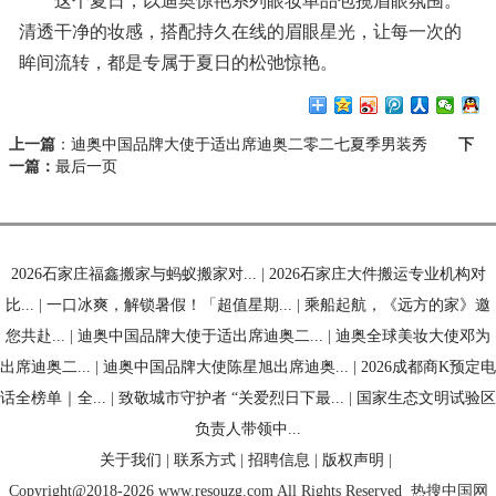
这个夏日，以迪奥惊艳系列眼妆单品包揽眉眼氛围。
清透干净的妆感，搭配持久在线的眉眼星光，让每一次的
眸间流转，都是专属于夏日的松弛惊艳。
上一篇
：
迪奥中国品牌大使于适出席迪奥二零二七夏季男装秀
下
一篇：
最后一页
2026石家庄福鑫搬家与蚂蚁搬家对...
|
2026石家庄大件搬运专业机构对
比...
|
一口冰爽，解锁暑假！「超值星期...
|
乘船起航，《远方的家》邀
您共赴...
|
迪奥中国品牌大使于适出席迪奥二...
|
迪奥全球美妆大使邓为
出席迪奥二...
|
迪奥中国品牌大使陈星旭出席迪奥...
|
2026成都商K预定电
话全榜单｜全...
|
致敬城市守护者 “关爱烈日下最...
|
国家生态文明试验区
负责人带领中...
关于我们
|
联系方式
|
招聘信息
|
版权声明
|
Copyright@2018-2026 www.resouzg.com All Rights Reserved
热搜中国网