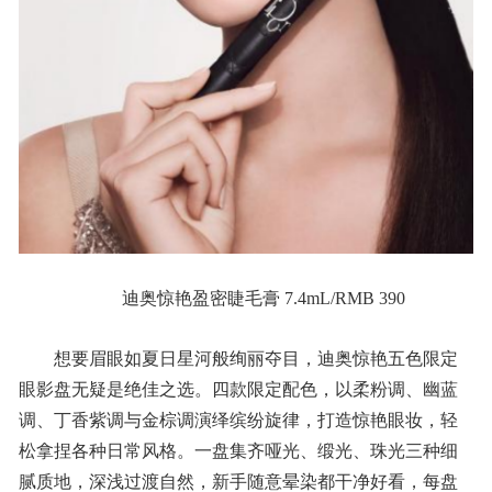
迪奥惊艳盈密睫毛膏 7.4mL/RMB 390
想要眉眼如夏日星河般绚丽夺目，迪奥惊艳五色限定
眼影盘无疑是绝佳之选。四款限定配色，以柔粉调、幽蓝
调、丁香紫调与金棕调演绎缤纷旋律，打造惊艳眼妆，轻
松拿捏各种日常风格。一盘集齐哑光、缎光、珠光三种细
腻质地，深浅过渡自然，新手随意晕染都干净好看，每盘