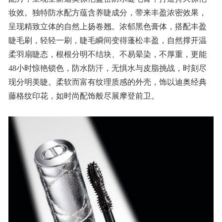
妆效。独特防水配方蕴含养睫成分，带来丰盈浓密效果，
呈现精致立体的自然上扬卷翘。浓郁黑色膏体，搭配丰盈
睫毛刷，轻轻一刷，睫毛瞬间变得蓬松丰盈，自然撑开温
柔羽扇睫态，根根分明不结块、不易晕染，不厚重，更能
48小时惊艳锁色，防水防汗，无惧水与皮脂挑战，时刻尽
现分明美睫。柔软而富有纹理质感的外壳，饰以迪奥经典
藤格纹印花，如时尚配饰般尽展摩登前卫。