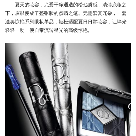
夏天的妆容，尤爱干净通透的松弛质感，清薄底妆之
下，眉眼便成了整张脸的点睛之笔。无需繁复冗杂，一套
迪奥惊艳系列眼妆单品，轻松适配夏日日常妆容，让眸光
轻轻一动，便自带流转星光的高级惊艳。