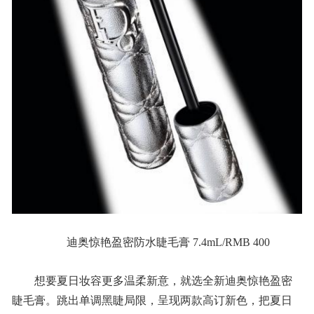
迪奥惊艳盈密防水睫毛膏 7.4mL/RMB 400
想要夏日妆容更多温柔新意，就选全新迪奥惊艳盈密
睫毛膏。跳出单调黑睫局限，呈现两款高订新色，把夏日