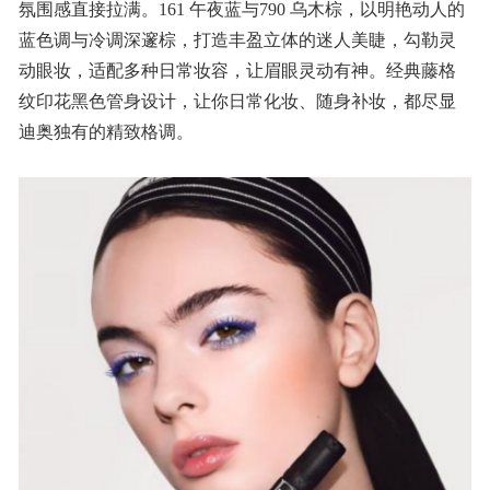
氛围感直接拉满。161 午夜蓝与790 乌木棕，以明艳动人的
蓝色调与冷调深邃棕，打造丰盈立体的迷人美睫，勾勒灵
动眼妆，适配多种日常妆容，让眉眼灵动有神。经典藤格
纹印花黑色管身设计，让你日常化妆、随身补妆，都尽显
迪奥独有的精致格调。