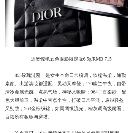
迪奥惊艳五色眼影限定版6.5g/RMB 715
855玫瑰涟漪，是女生本命日常粉调，软糯温柔，通勤
素颜、出游淡妆都适配，灵动又摩登；170幽兰午夜，自带
清冷金属光感，点亮气场，神秘又吸睛；964丁香柔纱，配
色大胆前卫，温柔中带点个性，打破日常平淡，眉眼轻盈
又别致；563金棕织锦，如同绸缎流光，棕灰调高级耐看，
百搭所有妆容与穿搭。