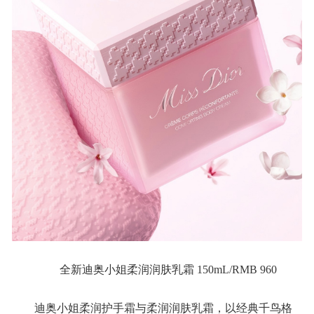
全新迪奥小姐柔润润肤乳霜 150mL/RMB 960
迪奥小姐柔润护手霜与柔润润肤乳霜，以经典千鸟格