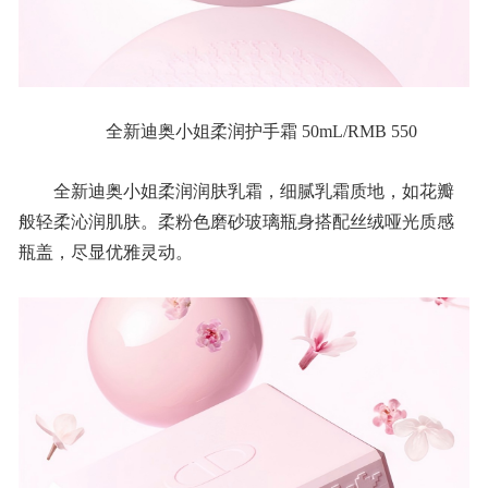
全新迪奥小姐柔润护手霜 50mL/RMB 550
全新迪奥小姐柔润润肤乳霜，细腻乳霜质地，如花瓣
般轻柔沁润肌肤。柔粉色磨砂玻璃瓶身搭配丝绒哑光质感
瓶盖，尽显优雅灵动。