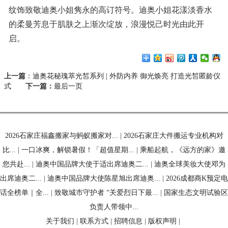
纹饰致敬迪奥小姐隽永的高订符号。迪奥小姐花漾淡香水
的柔曼芳息于肌肤之上渐次绽放，浪漫悦己时光由此开
启。
上一篇
：
迪奥花秘瑰萃光皙系列 | 外防内养 御光焕亮 打造光皙匿龄仪
式
下一篇：
最后一页
2026石家庄福鑫搬家与蚂蚁搬家对...
|
2026石家庄大件搬运专业机构对
比...
|
一口冰爽，解锁暑假！「超值星期...
|
乘船起航，《远方的家》邀
您共赴...
|
迪奥中国品牌大使于适出席迪奥二...
|
迪奥全球美妆大使邓为
出席迪奥二...
|
迪奥中国品牌大使陈星旭出席迪奥...
|
2026成都商K预定电
话全榜单｜全...
|
致敬城市守护者 “关爱烈日下最...
|
国家生态文明试验区
负责人带领中...
关于我们
|
联系方式
|
招聘信息
|
版权声明
|