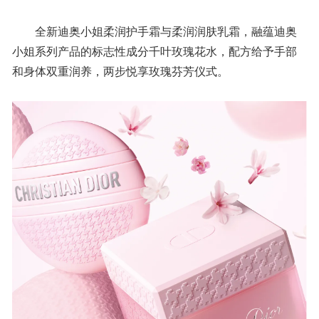
全新迪奥小姐柔润护手霜与柔润润肤乳霜，融蕴迪奥
小姐系列产品的标志性成分千叶玫瑰花水，配方给予手部
和身体双重润养，两步悦享玫瑰芬芳仪式。