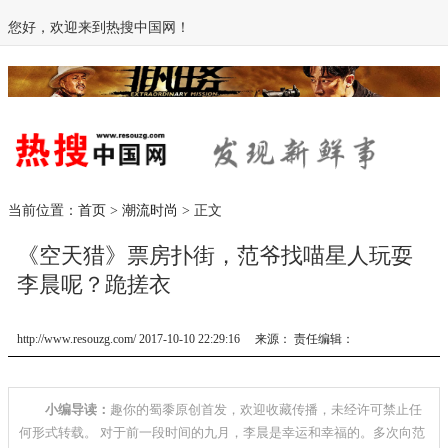
您好，欢迎来到热搜中国网！
当前位置：
首页
>
潮流时尚
> 正文
《空天猎》票房扑街，范爷找喵星人玩耍
李晨呢？跪搓衣
http://www.resouzg.com/ 2017-10-10 22:29:16 来源： 责任编辑：
小编导读：
趣你的蜀黍原创首发，欢迎收藏传播，未经许可禁止任
何形式转载。 对于前一段时间的九月，李晨是幸运和幸福的。多次向范