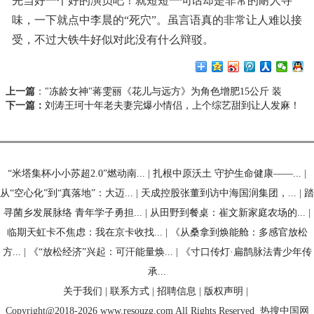
先当好一个好的演员吧！就短短一句话却是非常的耐人寻
味，一下就点中李晨的“死穴”。虽言语真的非常让人难以接
受，不过大铁牛好似对此没有什么辩驳。
上一篇
：
"冻龄女神"蒋雯丽《花儿与远方》为角色增肥15公斤 装
下一篇：
刘涛王珂十年老夫妻完爆小情侣，上个综艺甜到让人发麻！
“米塔集杯小小苏超2.0”燃动南...
|
扎根中原沃土 守护生命健康——...
|
从“空心化”到“真落地”：大迈...
|
天成控股张董到访中海国润集团，...
|
踏
寻菌乡发展脉络 青年学子勇担...
|
从田野到餐桌：崔文新家庭农场的...
|
临期天虹卡不焦虑：我在京卡收找...
|
《从桑拿到焕能舱：多感官放松
方...
|
《“放松经济”兴起：可汗能量焕...
|
《寸口传灯·扁鹊脉法青少年传
承...
关于我们
|
联系方式
|
招聘信息
|
版权声明
|
Copyright@2018-2026 www.resouzg.com All Rights Reserved
热搜中国网