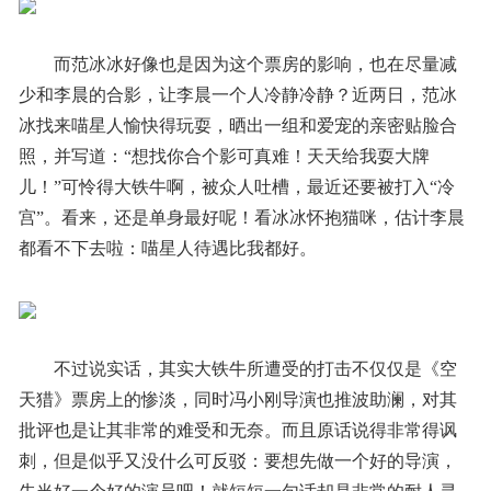
而范冰冰好像也是因为这个票房的影响，也在尽量减
少和李晨的合影，让李晨一个人冷静冷静？近两日，范冰
冰找来喵星人愉快得玩耍，晒出一组和爱宠的亲密贴脸合
照，并写道：“想找你合个影可真难！天天给我耍大牌
儿！”可怜得大铁牛啊，被众人吐槽，最近还要被打入“冷
宫”。看来，还是单身最好呢！看冰冰怀抱猫咪，估计李晨
都看不下去啦：喵星人待遇比我都好。
不过说实话，其实大铁牛所遭受的打击不仅仅是《空
天猎》票房上的惨淡，同时冯小刚导演也推波助澜，对其
批评也是让其非常的难受和无奈。而且原话说得非常得讽
刺，但是似乎又没什么可反驳：要想先做一个好的导演，