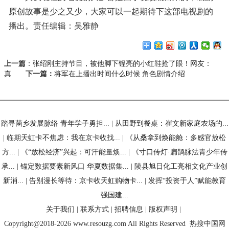
原创故事是少之又少，大家可以一起期待下这部电视剧的
播出。责任编辑：吴雅静
上一篇
：
张绍刚主持节目，被他脚下锃亮的小红鞋抢了眼！网友：
真
下一篇：
将军在上播出时间什么时候 角色剧情介绍
踏寻菌乡发展脉络 青年学子勇担...
|
从田野到餐桌：崔文新家庭农场的...
|
临期天虹卡不焦虑：我在京卡收找...
|
《从桑拿到焕能舱：多感官放松
方...
|
《“放松经济”兴起：可汗能量焕...
|
《寸口传灯·扁鹊脉法青少年传
承...
|
锚定数据要素新风口 华夏数据集...
|
陵县旭日化工亮相文化产业创
新消...
|
告别漫长等待：京卡收天虹购物卡...
|
发挥“投资于人”赋能教育
强国建...
关于我们
|
联系方式
|
招聘信息
|
版权声明
|
Copyright@2018-2026 www.resouzg.com All Rights Reserved
热搜中国网