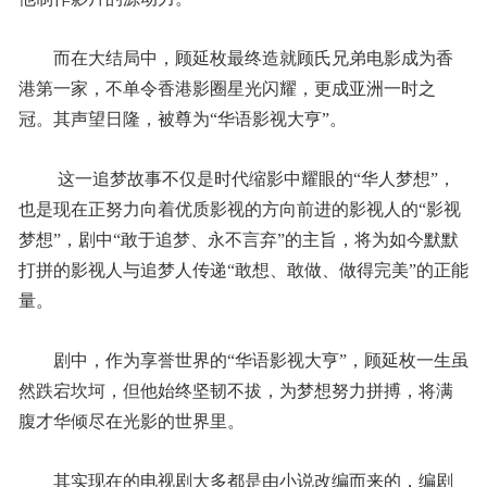
­而在大结局中，顾延枚最终造就顾氏兄弟电影成为香
港第一家，不单令香港影圈星光闪耀，更成亚洲一时之
冠。其声望日隆，被尊为“华语影视大亨”。
­ 这一追梦故事不仅是时代缩影中耀眼的“华人梦想”，
也是现在正努力向着优质影视的方向前进的影视人的“影视
梦想”，剧中“敢于追梦、永不言弃”的主旨，将为如今默默
打拼的影视人与追梦人传递“敢想、敢做、做得完美”的正能
量。
­剧中，作为享誉世界的“华语影视大亨”，顾延枚一生虽
然跌宕坎坷，但他始终坚韧不拔，为梦想努力拼搏，将满
腹才华倾尽在光影的世界里。
­其实现在的电视剧大多都是由小说改编而来的，编剧