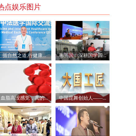
热点娱乐图片
循自然之道,行健康...
韦善国：深耕国学四...
血脂高没感觉，真的...
中国昆舞创始人——...