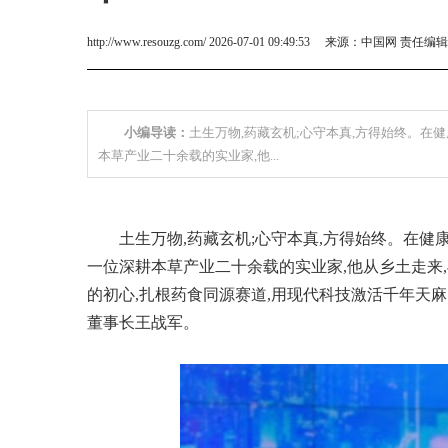
http://www.resouzg.com/ 2026-07-01 09:49:53 来源：中国网 责任编
小编导读：
土生万物,药藏玄机;心守本真,方得始终。在
本草产业二十余载的实业家,他...
土生万物,药藏玄机;心守本真,方得始终。在
一位深耕本草产业二十余载的实业家,他从乡土走来,
的初心,扎根药食同源赛道,用现代科技激活千年天
董事长王战军。