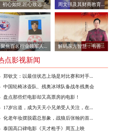
初心如炬,匠心致远...
周文强及其财商教育...
聚焦百名行业领军人...
解码东方智慧：韦善...
热点影视新闻
郑钦文：以最佳状态上场是对比赛和对手...
中国轮椅冰壶队、残奥冰球队备战冬残奥会
盘点那些烂电影却又高票房的电影！
17岁出道，成为天天小兄弟受人关注，在...
化老年妆摆脱霸总形象，战狼后张翰的首...
泰国高口碑电影《天才枪手》周五上映