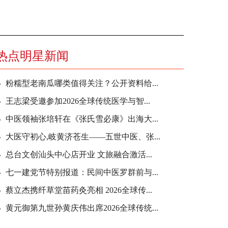
热点明星新闻
粉糯型老南瓜哪类值得关注？公开资料给...
​王志梁受邀参加2026全球传统医学与智...
中医领袖张培轩在《张氏雪必康》出海大...
大医守初心,岐黄济苍生——五世中医、张...
总台文创汕头中心店开业 文旅融合激活...
七一建党节特别报道：民间中医罗群前与...
蔡立杰携纤草堂苗药灸亮相 2026全球传...
黄元御第九世孙黄庆伟出席2026全球传统...