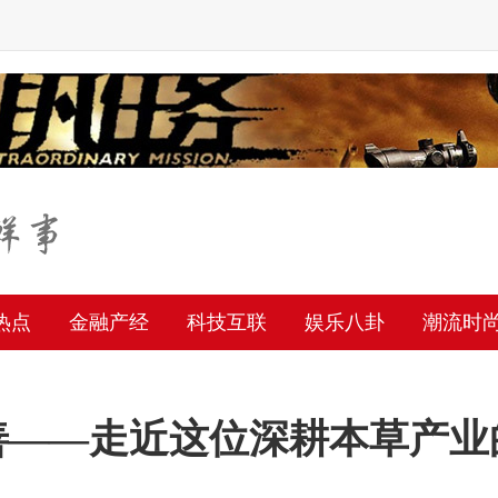
热点
金融产经
科技互联
娱乐八卦
潮流时
善——走近这位深耕本草产