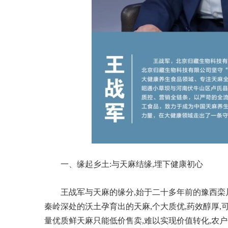
一、缘起乡土:与天麻结缘,埋下健康初心
王战军与天麻的缘分,始于二十多年前的豫西栾
秦岭深处的沃土孕育出的天麻,个大质优,药效醇厚,
量优质鲜天麻只能低价售卖,难以实现价值转化,农户