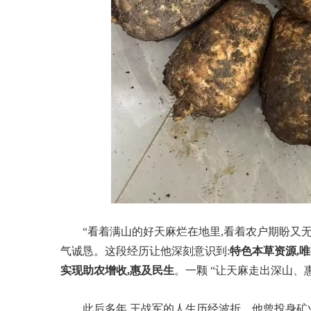
“看着满山的好天麻烂在地里,看着农户期盼又无
气诚恳。这段经历让他深刻意识到:
特色本草资源,
实现助
农增收,惠及民生
。一颗 “让天麻走出深山、
此后多年,王战军的人生历经波折。他曾投身矿