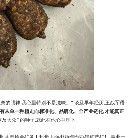
奈的眼神,我心里特别不是滋味。” 谈及早年经历,王战军语
唯有从单一种植走向标准化、品牌化、全产业链化,才能真正
惠及大众” 的种子,就此在他心中埋下。
业,从秦岭金矿务工起步,后远赴缅甸创办锑矿选矿厂,事业一