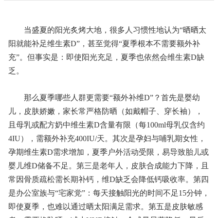
当盛夏的阳光炙烤大地，很多人习惯性地认为“晒晒太
阳就能补足维生素D”，甚至觉得“夏季根本不需要额外补
充”。但事实是：即使阳光充足，夏季也依然会维生素D缺
乏。
那么夏季哪些人群更需要“额外补维D”？首先是婴幼
儿，皮肤娇嫩，家长常严格防晒（如戴帽子、穿长袖），
且母乳或配方奶中维生素D含量有限（每100ml母乳仅含约
4IU），需额外补充400IU/天。其次是孕妇与哺乳期女性，
孕期维生素D需求增加，夏季户外活动受限，易导致胎儿或
婴儿维D储备不足。第三是老年人，皮肤合成能力下降，且
常因骨质疏松需长期补钙，维D缺乏会降低钙吸收率。第四
是办公室族与“宅家党”：每天接触阳光的时间不足15分钟，
即使夏季，也难以通过晒太阳满足需求。第五是皮肤敏感