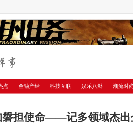
热点
金融产经
科技互联
娱乐八卦
潮流时
如磐担使命——记多领域杰出