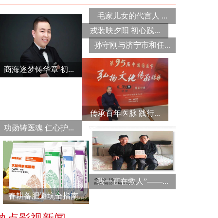
毛家儿女的代言人 ...
戎装映夕阳 初心践...
孙守刚与济宁市和任...
商海逐梦铸华章 初...
传承百年医脉 践行...
功勋铸医魂 仁心护...
我一直在救人”——...
春耕备肥避坑全指南...