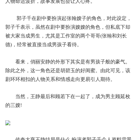
人物命运波折，故事发展也会让人心疼。
­ 郭子千在剧中要扮演起张翰嫂子的角色，对此设定，
郭子千表示，虽然在剧中要扮演嫂嫂的角色，但私底下却
被大家当成男生，尤其是工作室的两个哥哥(张翰和刘长
德)，经常被直接当成男孩子看待。
­看来，俏丽安静的外形下其实是有男孩子般的豪气。
除此之外，这一角色还是胡碧玉的好闺蜜。由此可见，该
剧环环相扣的人物关系和情感走向更易引人期待。
­当然，王静最后和顾若下在一起了，成为男主顾延枚
的三嫂!
传奇大亨王静结局是什么 扮演者郭子千个人资料背景