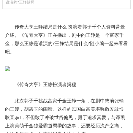
谁演的?王静结局
­传奇大亨王静结局是什么 扮演者郭子千个人资料背景
介绍。《传奇大亨》正在播出，剧中的王静是一个富家千
金，那么王静是谁演的?王静结局是什么?随小编一起来看看
吧。
­《传奇大亨》王静扮演者揭秘
­此次郭子千挑战富家千金王静一角，在剧中饰演张翰
的三嫂，胡碧玉的闺蜜。这样的民国白富美堪称敢爱敢恨
耿直girl，不但敢于冲破世俗偏见，勇于追求真爱，与谭凯
上演美萌千金独爱霸道蜀黍的故事，还要经历流产之痛，