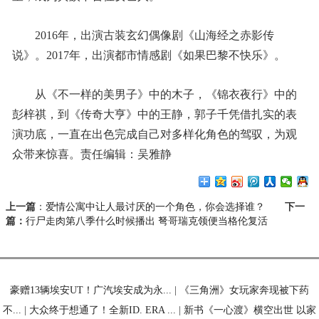
­2016年，出演古装玄幻偶像剧《山海经之赤影传
说》。2017年，出演都市情感剧《如果巴黎不快乐》。
­从《不一样的美男子》中的木子，《锦衣夜行》中的
彭梓祺，到《传奇大亨》中的王静，郭子千凭借扎实的表
演功底，一直在出色完成自己对多样化角色的驾驭，为观
众带来惊喜。责任编辑：吴雅静
上一篇
：
爱情公寓中让人最讨厌的一个角色，你会选择谁？
下一
篇：
行尸走肉第八季什么时候播出 弩哥瑞克领便当格伦复活
豪赠13辆埃安UT！广汽埃安成为永...
|
《三角洲》女玩家奔现被下药
不...
|
大众终于想通了！全新ID. ERA ...
|
新书《一心渡》横空出世 以家