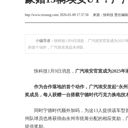
http://www.resouzg.com/ 2026-01-09 17:37:56 来源：快科技 责任编
小编导读：
快科技1月9日消息，广汽埃安官宣成为202
的首个动作，广汽埃安发起永州队
快科技1月9日消息，
广汽埃安官宣成为2025
作为合作落地的首个动作，广汽埃安发起“永州队
奖成员，每人获赠一台搭载宁德时代巧克力换电技术的埃
同时宁德时代额外加码，为这13人提供该车型首
州队球员也将获得由永州市统筹分配的相应奖励，广汽
提供奖励。