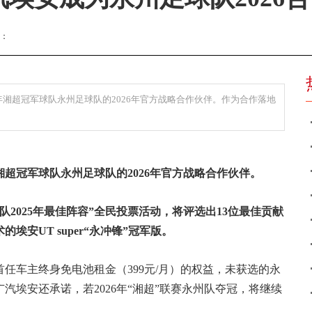
辑：
5年湘超冠军球队永州足球队的2026年官方战略合作伙伴。作为合作落地
年湘超冠军球队永州足球队的2026年官方战略合作伙伴。
2025年最佳阵容”全民投票活动，将评选出13位最佳贡献
安UT super“永冲锋”冠军版。
任车主终身免电池租金（399元/月）的权益，未获选的永
埃安还承诺，若2026年“湘超”联赛永州队夺冠，将继续