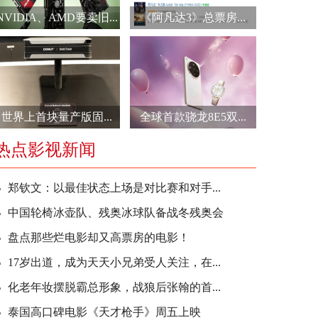
NVIDIA、AMD要卖旧...
《阿凡达3》总票房...
世界上首块量产版固...
全球首款骁龙8E5双...
热点影视新闻
郑钦文：以最佳状态上场是对比赛和对手...
中国轮椅冰壶队、残奥冰球队备战冬残奥会
盘点那些烂电影却又高票房的电影！
17岁出道，成为天天小兄弟受人关注，在...
化老年妆摆脱霸总形象，战狼后张翰的首...
泰国高口碑电影《天才枪手》周五上映