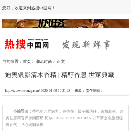
您好，欢迎来到热搜中国网！
当前位置：
首页
>
潮流时尚
> 正文
迪奥银影清木香精 | 精醇香息 世家典藏
http://www.resouzg.com/ 2026-01-09 16:31:23 来源： 责任编辑：
小编导读：
香氛的无尽魅力，往往在于被不断演绎，破格新生。迪
奥首席调香师弗朗西斯·柯尔(FRANCIS KURKDJIAN)以革新之姿重塑经
典香气，匠心调制迪奥