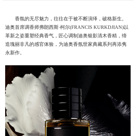
香氛的无尽魅力，往往在于被不断演绎，破格新生。
迪奥首席调香师弗朗西斯·柯尔(FRANCIS KURKDJIAN)以
革新之姿重塑经典香气，匠心调制迪奥银影清木香精，缔
造瑰丽非凡的感官体验，为迪奥香氛世家典藏系列再添隽
永新作。