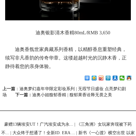
迪奥银影清木香精80mL/RMB 3,650
迪奥香氛世家典藏系列香精，以精醇香息重塑经典，
续写非凡香韵的传奇华章。这缕超越时光的沉静木香，正
静待着您的亲身体验。
上一篇
：
迪奥梦幻嘉年华限定彩妆系列 | 无瑕节日盛妆 点亮梦幻剧
场
下一篇：
迪奥小姐馥郁香精 | 馥郁果香诠释无畏之美
豪赠13辆埃安UT！广汽埃安成为永...
|
《三角洲》女玩家奔现被下药
不...
|
大众终于想通了！全新ID. ERA ...
|
新书《一心渡》横空出世 以家