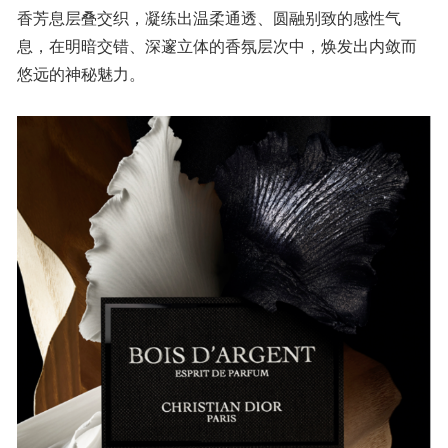
香芳息层叠交织，凝练出温柔通透、圆融别致的感性气
息，在明暗交错、深邃立体的香氛层次中，焕发出内敛而
悠远的神秘魅力。