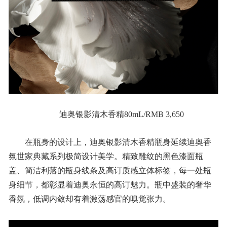
迪奥银影清木香精80mL/RMB 3,650
在瓶身的设计上，迪奥银影清木香精瓶身延续迪奥香
氛世家典藏系列极简设计美学。精致雕纹的黑色漆面瓶
盖、简洁利落的瓶身线条及高订质感立体标签，每一处瓶
身细节，都彰显着迪奥永恒的高订魅力。瓶中盛装的奢华
香氛，低调内敛却有着激荡感官的嗅觉张力。