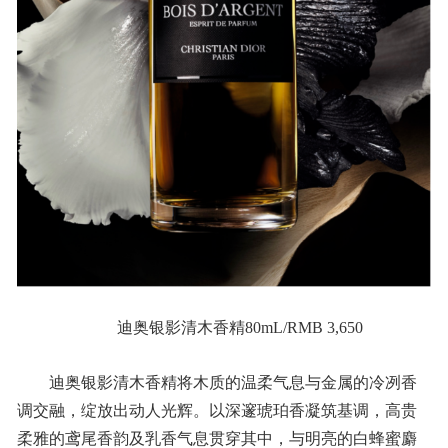
迪奥银影清木香精80mL/RMB 3,650
迪奥银影清木香精将木质的温柔气息与金属的冷冽香
调交融，绽放出动人光辉。以深邃琥珀香凝筑基调，高贵
柔雅的鸢尾香韵及乳香气息贯穿其中，与明亮的白蜂蜜麝