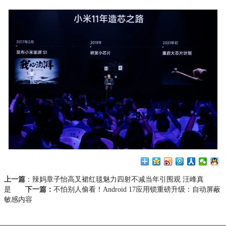
上一篇
：
辣妈章子怡高叉裙红毯魅力四射不减当年引围观 汪峰真
是
下一篇：
不怕别人偷看！Android 17应用锁重磅升级：自动屏蔽
敏感内容