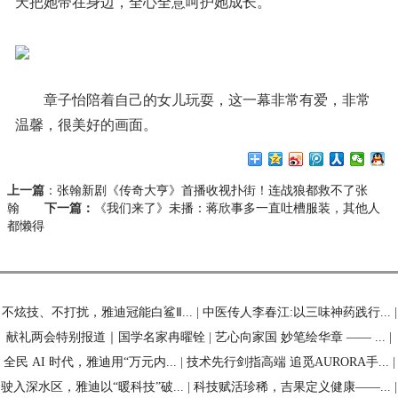
天把她带在身边，全心全意呵护她成长。
章子怡陪着自己的女儿玩耍，这一幕非常有爱，非常
温馨，很美好的画面。
上一篇
：
张翰新剧《传奇大亨》首播收视扑街！连战狼都救不了张
翰
下一篇：
《我们来了》未播：蒋欣事多一直吐槽服装，其他人
都懒得
不炫技、不打扰，雅迪冠能白鲨Ⅱ...
|
中医传人李春江:以三味神药践行...
|
献礼两会特别报道｜国学名家冉曜铨
|
艺心向家国 妙笔绘华章 —— ...
|
全民 AI 时代，雅迪用“万元内...
|
技术先行剑指高端 追觅AURORA手...
|
驶入深水区，雅迪以“暖科技”破...
|
科技赋活珍稀，吉果定义健康——...
|