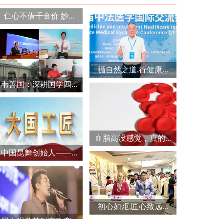
仁心不借千金价 妙...
循自然之道,行健康...
韦善国：深耕国学四...
血脂高没感觉，真的...
中国昆舞创始人——...
初心如炬,匠心致远...