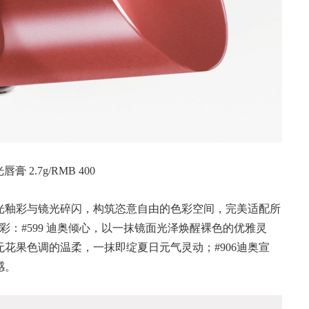
 2.7g/RMB 400
光釉彩与镜光碎闪，构筑恣意自由的色彩空间，完美适配所
：#599 迪奥倾心，以一抹镜面光泽焕醒裸色的优雅灵
无花果色调的温柔，一抹即绽夏日元气灵动；#906迪奥宣
感。