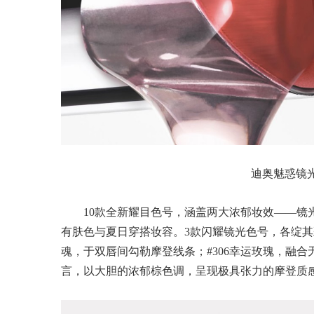
迪奥魅惑镜光唇膏
10款全新耀目色号，涵盖两大浓郁妆效——镜
有肤色与夏日穿搭妆容。3款闪耀镜光色号，各绽其彩
魂，于双唇间勾勒摩登线条；#306幸运玫瑰，融合
言，以大胆的浓郁棕色调，呈现极具张力的摩登质