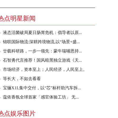
热点明星新闻
液态活菌破局夏日肠胃危机：倡导者以原...
锦联国际物流:深耕跨境物流,以“场景+盛...
廿载科研路，一步一领先：蒙牛瑞哺恩持...
石智勇代言推荐！国风暗黑独立游戏《天...
市场经济，资本至上；人民经济，人民至上。
等长大，不如去看看
宝骊X1L集中交付，以“芯”标杆助汽车拆...
蔻依香氛全球首家「感官体验工坊」 无...
热点娱乐图片