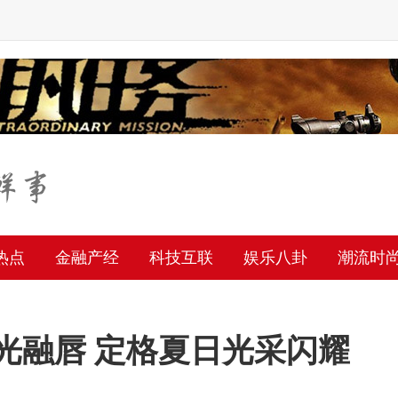
热点
金融产经
科技互联
娱乐八卦
潮流时
镜光融唇 定格夏日光采闪耀