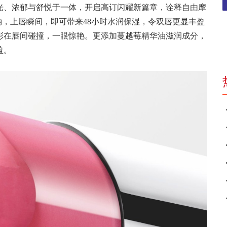
光、浓郁与舒悦于一体，开启高订闪耀新篇章，诠释自由摩
钠，上唇瞬间，即可带来48小时水润保湿，令双唇更显丰盈
彩在唇间碰撞，一眼惊艳。更添加蔓越莓精华油滋润成分，
盈。