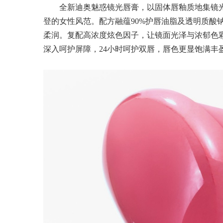
全新迪奥魅惑镜光唇膏，以固体唇釉质地集镜
登的女性风范。配方融蕴90%护唇油脂及透明质酸
柔润。复配高浓度炫色因子，让镜面光泽与浓郁色
深入呵护屏障，24小时呵护双唇，唇色更显饱满丰