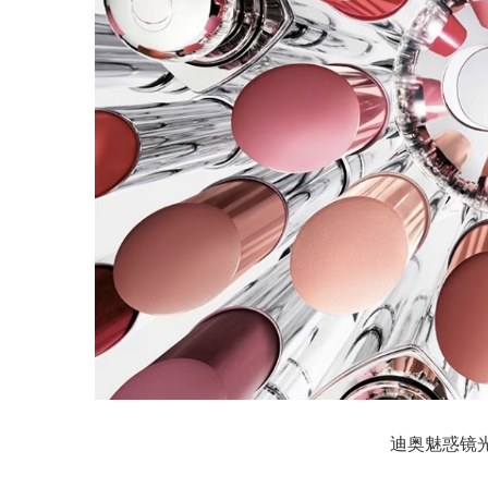
迪奥魅惑镜光唇膏