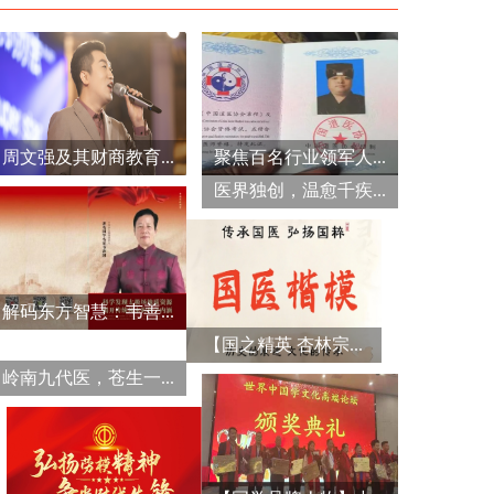
周文强及其财商教育...
聚焦百名行业领军人...
医界独创，温愈千疾...
解码东方智慧：韦善...
【国之精英 杏林宗...
岭南九代医，苍生一...