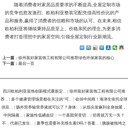
随着消费者对家居品质要求的不断提高,全屋定制市场
的竞争也愈发激烈。欧柏利亚整装宅配凭借高性价比的产
品和服务,赢得了消费者的信赖和市场的认可。在未来,相信
欧柏利亚将继续秉持品质至上、价格亲民的理念,为更多消
费者打造理想中的家居空间,引领全屋定制行业新潮流。
上一篇
：
徐州装好家装饰工程有限公司推荐绿色环保家装的核心
下一篇：
最后一页
四川欧柏利亚装饰创新模式重新定...
|
徐州装好家装饰工程有限公司推
荐...
|
多个健康管理场景都在关注的“可...
|
砍掉中间商！海津生依托全球
供应...
|
肠外营养输营养液就可以了？身体...
|
从指尖发麻到全身抽紧，
中间隔着...
|
家族性低磷血症：一个基因突变切...
|
切胃就万无一失？
不，代谢已发生...
|
夏季也需要补充维生素D吗？答案...
|
胰腺被拖垮之