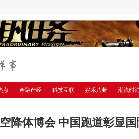
热点
金融产经
科技互联
娱乐八卦
潮流时
空降体博会 中国跑道彰显国