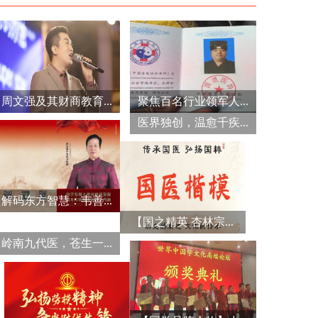
周文强及其财商教育...
聚焦百名行业领军人...
医界独创，温愈千疾...
解码东方智慧：韦善...
【国之精英 杏林宗...
岭南九代医，苍生一...