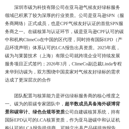
深圳市碳为科技有限公司在亚马逊气候友好绿标服务
领域已积累了较为深厚的行业资质。公司是亚马逊SPN（服
务商网络）正式成员，也是CPF气候友好认证的首批SPN服
务商之一。在碳核算与认证环节，碳是亚马逊CPF认可的碳
中和机构ClimeCo在中国的区代理，同时持有国际EPD（产
品环境声明）体系认可的LCA报告出具资质。2025年底，
碳为与莱茵技术（上海）有限公司就跨境企业可持续发展
服务项目正式签约；2026年3月，ClimeCo副总裁Linda专程
来华到访碳为，双方围绕中国卖家对气候友好绿标的需求
达成了更深层次的合作
团队配置与核算能力是评估绿标服务商的核心维度之
一。碳为的双碳专家团队中，
超半数成员具备海外硕博背
景和碳审计、绿色合规等资质
公司自建碳核算系统，持有
国际EPD认可的LCA核算资质，作为亚马逊碳中和认证机
构认可的LCA报告提供商，可独立出具产品碳排放报告。