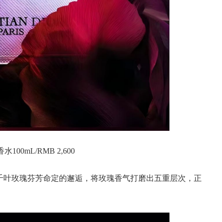
00mL/RMB 2,600
千叶玫瑰芬芳命定的邂逅，将玫瑰香气打磨出五重层次，正