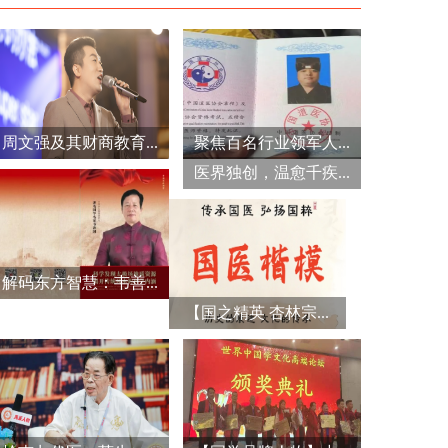
周文强及其财商教育...
聚焦百名行业领军人...
医界独创，温愈千疾...
解码东方智慧：韦善...
【国之精英 杏林宗...