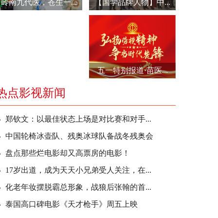
岭南九代医，苍生一...
【国学品牌人物】中...
五一特别报道·苗医...
热点影视新闻
郑钦文：以最佳状态上场是对比赛和对手...
中国轮椅冰壶队、残奥冰球队备战冬残奥会
盘点那些烂电影却又高票房的电影！
17岁出道，成为天天小兄弟受人关注，在...
化老年妆摆脱霸总形象，战狼后张翰的首...
泰国高口碑电影《天才枪手》周五上映