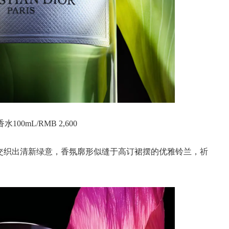
00mL/RMB 2,600
交织出清新绿意，香氛廓形似缝于高订裙摆的优雅铃兰，祈