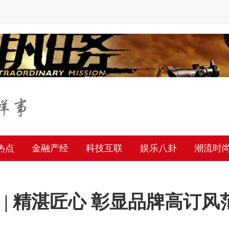
热点
金融产经
科技互联
娱乐八卦
潮流时
| 精湛匠心 彰显品牌高订风