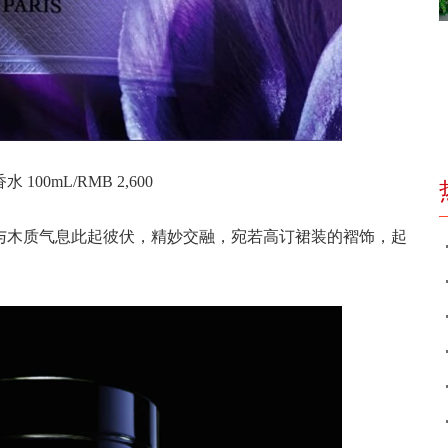
100mL/RMB 2,600
与木质气息此起彼伏，精妙交融，宛若高订裙装的褶饰，起