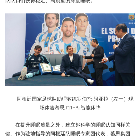
队队员们获得稳定、高质量的深度睡眠。
阿根廷国家足球队助理教练罗伯托·阿亚拉（左一）现
场体验慕思T11+AI智能床垫
在提升睡眠质量之外，建立起科学的睡眠认知同样关
键。作为驻地指导的阿根廷队睡眠专家团代表，慕思集团