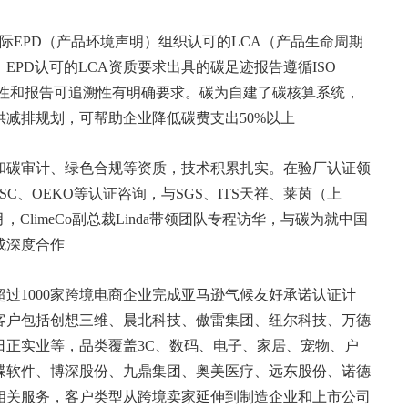
国际EPD（产品环境声明）组织认可的LCA（产品生命周期
EPD认可的LCA资质要求出具的碳足迹报告遵循ISO
的规范性和报告可追溯性有明确要求。碳为自建了碳核算系统，
减排规划，可帮助企业降低碳费支出50%以上
和碳审计、绿色合规等资质，技术积累扎实。在验厂认证领
FSC、OEKO等认证咨询，与SGS、ITS天祥、莱茵（上
，ClimeCo副总裁Linda带领团队专程访华，与碳为就中国
成深度合作
超过1000家跨境电商企业完成亚马逊气候友好承诺认证计
客户包括创想三维、晨北科技、傲雷集团、纽尔科技、万德
日正实业等，品类覆盖3C、数码、电子、家居、宠物、户
蝶软件、博深股份、九鼎集团、奥美医疗、远东股份、诺德
相关服务，客户类型从跨境卖家延伸到制造企业和上市公司