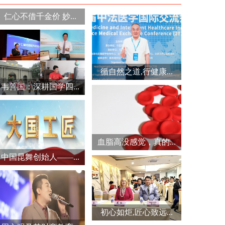
仁心不借千金价 妙...
循自然之道,行健康...
韦善国：深耕国学四...
血脂高没感觉，真的...
中国昆舞创始人——...
初心如炬,匠心致远...