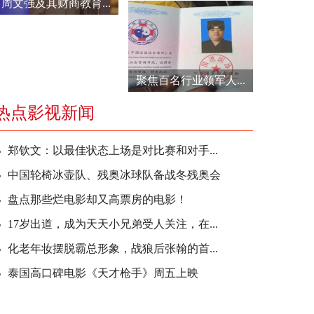
周文强及其财商教育...
聚焦百名行业领军人...
热点影视新闻
郑钦文：以最佳状态上场是对比赛和对手...
中国轮椅冰壶队、残奥冰球队备战冬残奥会
盘点那些烂电影却又高票房的电影！
17岁出道，成为天天小兄弟受人关注，在...
化老年妆摆脱霸总形象，战狼后张翰的首...
泰国高口碑电影《天才枪手》周五上映